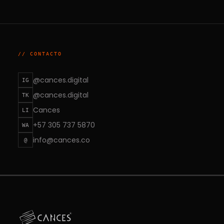
// CONTACTO
@cances.digital
IG
@cances.digital
TK
Cances
LI
+57 305 737 5870
WA
info@cances.co
@