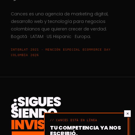
Cances
es una agencia de marketing digital,
desarrollo web y tecnología para negocios
colombianos que quieren crecer de verdad.
Bogotá · LATAM · US Hispanic · Europa.
INTERLAT 2021 · MENCIÓN ESPECIAL ECOMMERCE DAY
COLOMBIA 2026
¿SIGUES
SIENDO
✕
INVISIBLE?
// CANCES ESTÁ EN LÍNEA
TU COMPETENCIA YA NOS
ESCRIBIÓ.