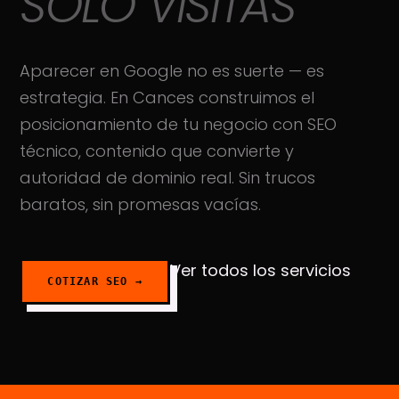
SOLO VISITAS
PORTAFOLIO
↗
CRO
LA NOTICIA
05
Aparecer en Google no es suerte — es
EMAIL MARKETING
↗
estrategia. En Cances construimos el
VER TODOS ↓
SERPION
posicionamiento de tu negocio con SEO
06
↗
técnico, contenido que convierte y
autoridad de dominio real. Sin trucos
CAPACITACIÓN
07
baratos, sin promesas vacías.
↗
APRENDE
07
Ver todos los servicios
↗
COTIZAR
SEO
→
AUDITORÍA SEO
09
AGENDAR REUNIÓN
08
GRATIS
GRATIS
↗