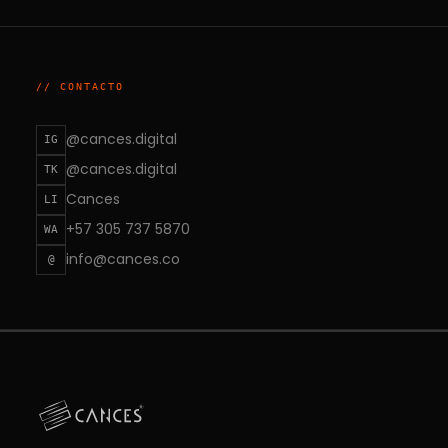
// CONTACTO
@cances.digital
IG
@cances.digital
TK
Cances
LI
+57 305 737 5870
WA
info@cances.co
@