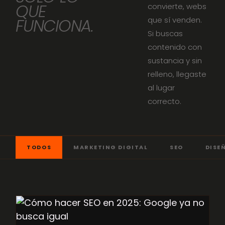
INSTAGRAM
TIKTOK
LINKEDIN
WHATSAPP
EMAIL
QUE
convierte, webs
que sí venden.
FUNCIONA.
Si buscas
contenido con
sustancia y sin
relleno, llegaste
al lugar
correcto.
TODOS
MARKETING DIGITAL
SEO
DISE