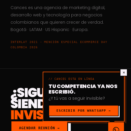
Cances
es una agencia de marketing digital,
desarrollo web y tecnología para negocios
colombianos que quieren crecer de verdad.
Bogotá · LATAM · US Hispanic · Europa.
INTERLAT 2021 · MENCIÓN ESPECIAL ECOMMERCE DAY
COLOMBIA 2026
✕
// CANCES ESTÁ EN LÍNEA
TU COMPETENCIA YA NOS
¿SIGUES
ESCRIBIÓ.
SIENDO
¿Y tú vas a seguir invisible?
INVISIBLE?
ESCRIBIR POR WHATSAPP →
AGENDAR REUNIÓN →