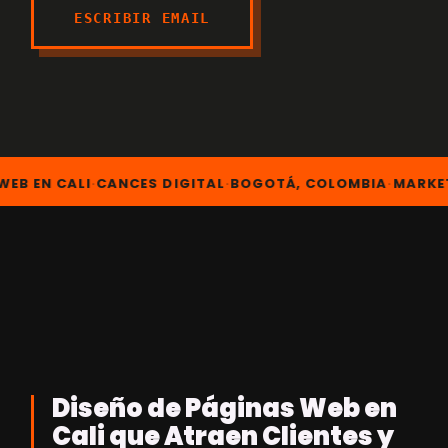
PORTAFOLIO
↗
ESCRIBIR EMAIL
CRO
LA NOTICIA
05
EMAIL MARKETING
↗
VER TODOS ↓
SERPION
06
↗
B EN CALI
·
CANCES DIGITAL
·
BOGOTÁ, COLOMBIA
·
MARKETI
CAPACITACIÓN
07
↗
APRENDE
07
↗
AUDITORÍA SEO
09
AGENDAR REUNIÓN
08
GRATIS
GRATIS
↗
Diseño de Páginas Web en
Cali que Atraen Clientes y