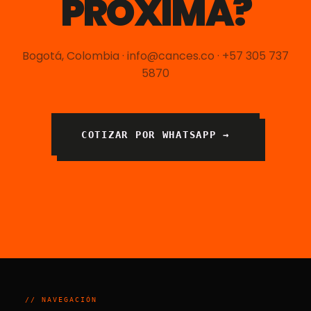
PRÓXIMA?
Bogotá, Colombia · info@cances.co · +57 305 737
5870
COTIZAR POR WHATSAPP →
// NAVEGACIÓN